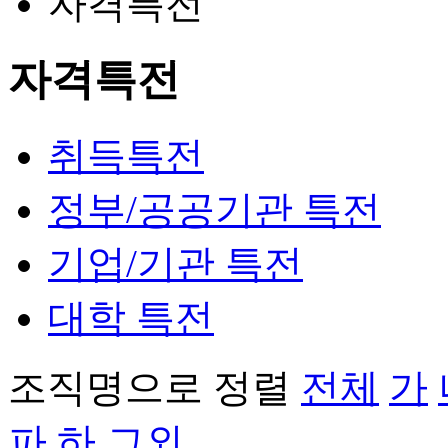
자격특전
자격특전
취득특전
정부/공공기관 특전
기업/기관 특전
대학 특전
조직명으로 정렬
전체
가
파
하
그외