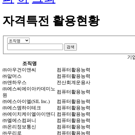
자격특전 활용현황
기
조직명
㈜아우건이앤씨
컴퓨터활용능력
㈜알머스
컴퓨터활용능력
㈜앤하우스
전산회계운용사
㈜에스씨에이아카데미노
컴퓨터활용능력
원
㈜에스아이엘(SIL Inc.)
컴퓨터활용능력
㈜에스엠하이테크
컴퓨터활용능력
㈜에이치케이엘아이앤디
컴퓨터활용능력
㈜엘에스컴퍼니
컴퓨터활용능력
㈜온리정보통신
컴퓨터활용능력
㈜우리로
컴퓨터활용능력