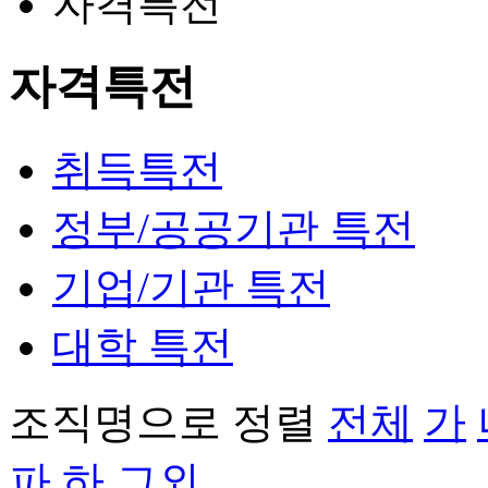
자격특전
자격특전
취득특전
정부/공공기관 특전
기업/기관 특전
대학 특전
조직명으로 정렬
전체
가
파
하
그외