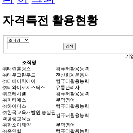
자격특전 활용현황
기
조직명
㈜태린홀딩스
컴퓨터활용능력
㈜태우그린푸드
전산회계운용사
㈜티에이치에이
컴퓨터활용능력
㈜티와이로지스틱스
유통관리사
㈜프레시웰
컴퓨터활용능력
㈜피티에스
무역영어
㈜하이더스
컴퓨터활용능력
㈜한국교육개발원 숭실원
컴퓨터활용능력
격평생교육원
㈜함소아제약
무역영어
㈜홈앤힐
컴퓨터활용능력