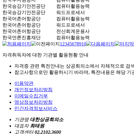
한국승강기안전공단
컴퓨터활용능력
한국승강기안전공단
워드프로세서
한국어촌어항공단
컴퓨터활용능력
한국어촌어항공단
워드프로세서
한국어촌어항공단
전산회계운용사
한국언론진흥재단
컴퓨터활용능력
1
2
3
4
5
6
7
8
9
10
자격취득자에 대한 기관별 활용현황 안내
자격증 관련 특전안내는 상공회의소에서 자체적으로 검색
참고사항으로만 활용하시기 바라며, 특전내용은 해당 기관
이용약관
개인정보처리방침
이메일수집거부
영상정보처리방침
민간자격정보서비스
기관명
대한상공회의소
대표자
최태원
고객센터
02.2102.3600