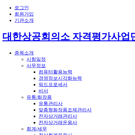
로그인
회원가입
기관소개
대한상공회의소 자격평가사업
종목소개
시험일정
사무정보
컴퓨터활용능력
경영정보시각화능력
워드프로세서
비서
유통/화장품
유통관리사
맞춤형화장품조제관리사
전자상거래관리사
전자상거래운용사
회계/세무