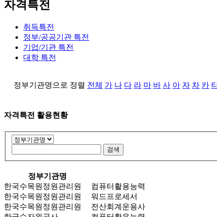
자격특전
취득특전
정부/공공기관 특전
기업/기관 특전
대학 특전
정부기관명으로 정렬
전체
가
나
다
라
마
바
사
아
자
차
카
자격특전 활용현황
정부기관명
한국수목원정원관리원
컴퓨터활용능력
한국수목원정원관리원
워드프로세서
한국수목원정원관리원
전산회계운용사
한국수자원공사
컴퓨터활용능력