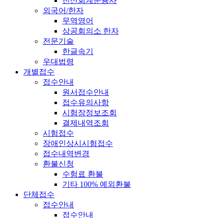
전산회계운용사
외국어/한자
무역영어
상공회의소 한자
전문기술
한글속기
우대법령
개별접수
접수안내
원서접수안내
접수유의사항
시험장정보조회
결제내역조회
시험접수
장애인상시시험접수
접수내역변경
환불신청
수험료 환불
기타 100% 예외환불
단체접수
접수안내
접수안내