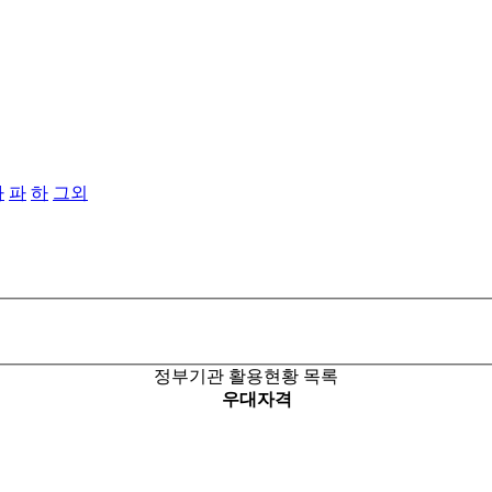
타
파
하
그외
정부기관 활용현황 목록
우대자격