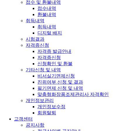
접수 및 환불내역
접수내역
환불내역
취득내역
취득내역
디지털 배지
시험결과
자격증신청
자격증 발급안내
자격증신청
신청확인 및 환불
기타신청 및 내역
비서실기면제신청
진위여부 신청 및 결과
필기면제 신청 및 내역
맞춤형화장품조제관리사 자격확인
개인정보관리
개인정보수정
회원탈퇴
고객센터
공지사항