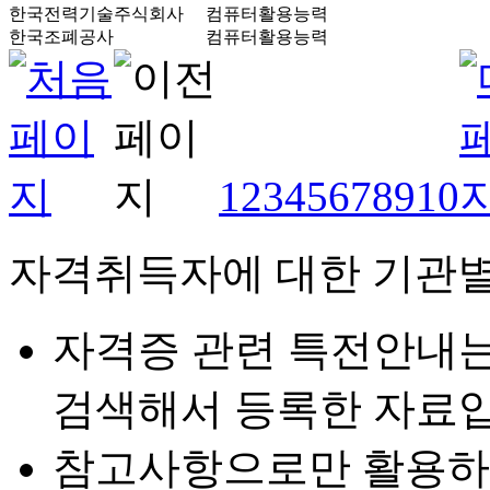
한국전력기술주식회사
컴퓨터활용능력
한국조폐공사
컴퓨터활용능력
1
2
3
4
5
6
7
8
9
10
자격취득자에 대한 기관별
자격증 관련 특전안내
검색해서 등록한 자료입
참고사항으로만 활용하