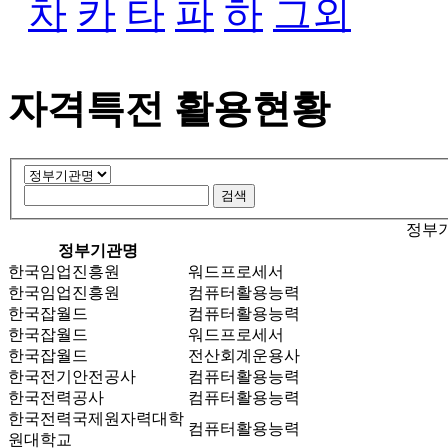
차
카
타
파
하
그외
자격특전 활용현황
정부기
정부기관명
한국임업진흥원
워드프로세서
한국임업진흥원
컴퓨터활용능력
한국잡월드
컴퓨터활용능력
한국잡월드
워드프로세서
한국잡월드
전산회계운용사
한국전기안전공사
컴퓨터활용능력
한국전력공사
컴퓨터활용능력
한국전력국제원자력대학
컴퓨터활용능력
원대학교