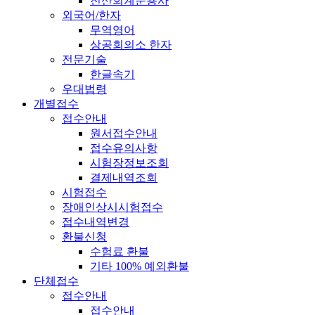
전산회계운용사
외국어/한자
무역영어
상공회의소 한자
전문기술
한글속기
우대법령
개별접수
접수안내
원서접수안내
접수유의사항
시험장정보조회
결제내역조회
시험접수
장애인상시시험접수
접수내역변경
환불신청
수험료 환불
기타 100% 예외환불
단체접수
접수안내
접수안내