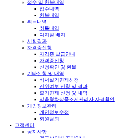
접수 및 환불내역
접수내역
환불내역
취득내역
취득내역
디지털 배지
시험결과
자격증신청
자격증 발급안내
자격증신청
신청확인 및 환불
기타신청 및 내역
비서실기면제신청
진위여부 신청 및 결과
필기면제 신청 및 내역
맞춤형화장품조제관리사 자격확인
개인정보관리
개인정보수정
회원탈퇴
고객센터
공지사항