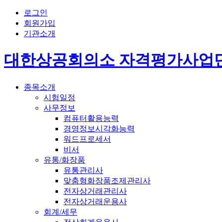
로그인
회원가입
기관소개
대한상공회의소 자격평가사업
종목소개
시험일정
사무정보
컴퓨터활용능력
경영정보시각화능력
워드프로세서
비서
유통/화장품
유통관리사
맞춤형화장품조제관리사
전자상거래관리사
전자상거래운용사
회계/세무