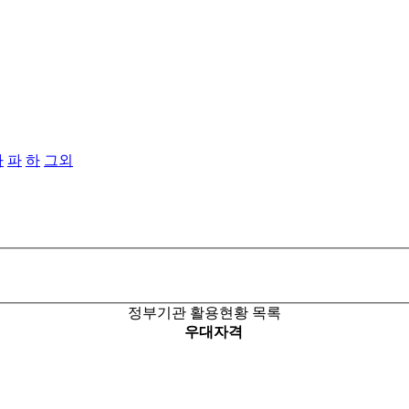
타
파
하
그외
정부기관 활용현황 목록
우대자격