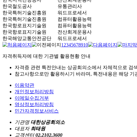
한국철도공사
유통관리사
한국특허기술진흥원
워드프로세서
한국특허기술진흥원
컴퓨터활용능력
한국항로표지기술원
컴퓨터활용능력
한국항로표지기술원
전산회계운용사
한국해양교통안전공단
워드프로세서
1
2
3
4
5
6
7
8
9
10
자격취득자에 대한 기관별 활용현황 안내
자격증 관련 특전안내는 상공회의소에서 자체적으로 검색
참고사항으로만 활용하시기 바라며, 특전내용은 해당 기관
이용약관
개인정보처리방침
이메일수집거부
영상정보처리방침
민간자격정보서비스
기관명
대한상공회의소
대표자
최태원
고객센터
02.2102.3600