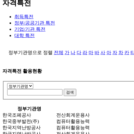
자격특전
취득특전
정부/공공기관 특전
기업/기관 특전
대학 특전
정부기관명으로 정렬
전체
가
나
다
라
마
바
사
아
자
차
카
자격특전 활용현황
정부기관명
한국조폐공사
전산회계운용사
한국중부발전(주)
컴퓨터활용능력
한국지역난방공사
컴퓨터활용능력
한국지역난방공사
전산회계운용사