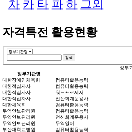
차
카
타
파
하
그외
자격특전 활용현황
정부기
정부기관명
대한장애인체육회
컴퓨터활용능력
대한적십자사
컴퓨터활용능력
대한적십자사
워드프로세서
대한적십자사
전산회계운용사
대한체육회
컴퓨터활용능력
무역안보관리원
컴퓨터활용능력
무역안보관리원
전산회계운용사
무역안보관리원
무역영어
부산대학교병원
컴퓨터활용능력