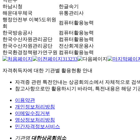
하남시청
한글속기
해운대우체국
유통관리사
행정안전부 이북5도위원
컴퓨터활용능력
회
한국방송공사
컴퓨터활용능력
한국수산자원관리공단
컴퓨터활용능력
한국수산자원관리공단
전산회계운용사
한국환경정책평가연구원
컴퓨터활용능력
31
32
33
자격취득자에 대한 기관별 활용현황 안내
자격증 관련 특전안내는 상공회의소에서 자체적으로 검색
참고사항으로만 활용하시기 바라며, 특전내용은 해당 기관
이용약관
개인정보처리방침
이메일수집거부
영상정보처리방침
민간자격정보서비스
기관명
대한상공회의소