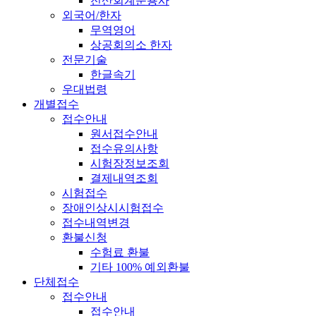
전산회계운용사
외국어/한자
무역영어
상공회의소 한자
전문기술
한글속기
우대법령
개별접수
접수안내
원서접수안내
접수유의사항
시험장정보조회
결제내역조회
시험접수
장애인상시시험접수
접수내역변경
환불신청
수험료 환불
기타 100% 예외환불
단체접수
접수안내
접수안내