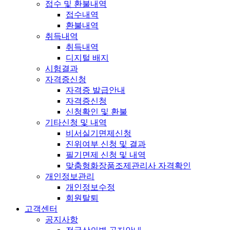
접수 및 환불내역
접수내역
환불내역
취득내역
취득내역
디지털 배지
시험결과
자격증신청
자격증 발급안내
자격증신청
신청확인 및 환불
기타신청 및 내역
비서실기면제신청
진위여부 신청 및 결과
필기면제 신청 및 내역
맞춤형화장품조제관리사 자격확인
개인정보관리
개인정보수정
회원탈퇴
고객센터
공지사항