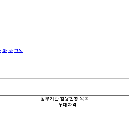
타
파
하
그외
정부기관 활용현황 목록
우대자격