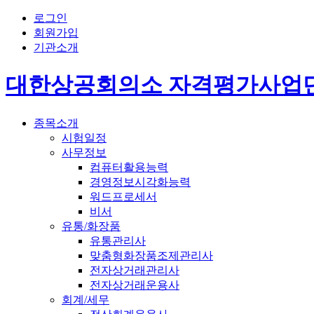
로그인
회원가입
기관소개
대한상공회의소 자격평가사업
종목소개
시험일정
사무정보
컴퓨터활용능력
경영정보시각화능력
워드프로세서
비서
유통/화장품
유통관리사
맞춤형화장품조제관리사
전자상거래관리사
전자상거래운용사
회계/세무