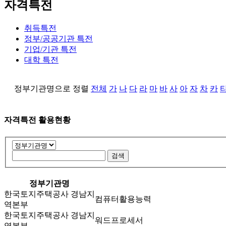
자격특전
취득특전
정부/공공기관 특전
기업/기관 특전
대학 특전
정부기관명으로 정렬
전체
가
나
다
라
마
바
사
아
자
차
카
자격특전 활용현황
정부기관명
한국토지주택공사 경남지
컴퓨터활용능력
역본부
한국토지주택공사 경남지
워드프로세서
역본부