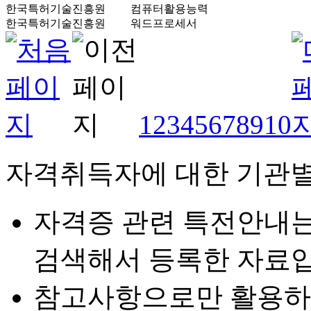
한국특허기술진흥원
컴퓨터활용능력
한국특허기술진흥원
워드프로세서
1
2
3
4
5
6
7
8
9
10
자격취득자에 대한 기관별
자격증 관련 특전안내
검색해서 등록한 자료입
참고사항으로만 활용하