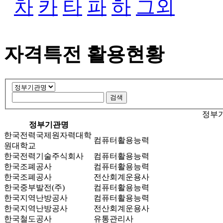
차
카
타
파
하
그외
자격특전 활용현황
정부기
정부기관명
한국전력국제원자력대학
컴퓨터활용능력
원대학교
한국전력기술주식회사
컴퓨터활용능력
한국조폐공사
컴퓨터활용능력
한국조폐공사
전산회계운용사
한국중부발전(주)
컴퓨터활용능력
한국지역난방공사
컴퓨터활용능력
한국지역난방공사
전산회계운용사
한국철도공사
유통관리사