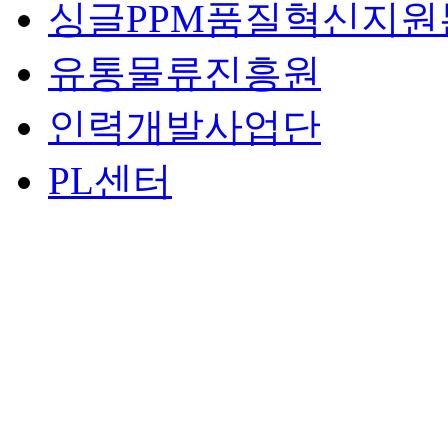
싱글PPM품질혁신지원
유통물류진흥원
인력개발사업단
PL센터