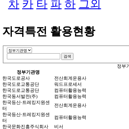
차
카
타
파
하
그외
자격특전 활용현황
정부기
정부기관명
한국도로공사
전산회계운용사
한국도로교통공단
워드프로세서
한국도로교통공단
컴퓨터활용능력
한국동서발전(주)
컴퓨터활용능력
한국등산·트레킹지원센
전산회계운용사
터
한국등산·트레킹지원센
컴퓨터활용능력
터
한국문화진흥주식회사
비서