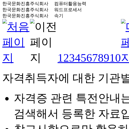
한국문화진흥주식회사
컴퓨터활용능력
한국문화진흥주식회사
워드프로세서
한국문화진흥주식회사
속기
1
2
3
4
5
6
7
8
9
10
자격취득자에 대한 기관별
자격증 관련 특전안내
검색해서 등록한 자료입