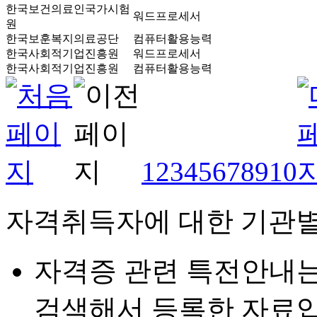
한국보건의료인국가시험
워드프로세서
원
한국보훈복지의료공단
컴퓨터활용능력
한국사회적기업진흥원
워드프로세서
한국사회적기업진흥원
컴퓨터활용능력
1
2
3
4
5
6
7
8
9
10
자격취득자에 대한 기관별
자격증 관련 특전안내
검색해서 등록한 자료입