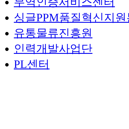
무역인증서비스센터
싱글PPM품질혁신지원
유통물류진흥원
인력개발사업단
PL센터