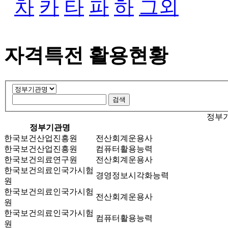
차
카
타
파
하
그외
자격특전 활용현황
정부기
정부기관명
한국보건산업진흥원
전산회계운용사
한국보건산업진흥원
컴퓨터활용능력
한국보건의료연구원
전산회계운용사
한국보건의료인국가시험
경영정보시각화능력
원
한국보건의료인국가시험
전산회계운용사
원
한국보건의료인국가시험
컴퓨터활용능력
원