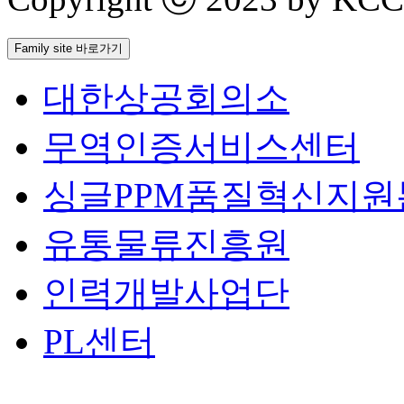
Family site 바로가기
대한상공회의소
무역인증서비스센터
싱글PPM품질혁신지원
유통물류진흥원
인력개발사업단
PL센터