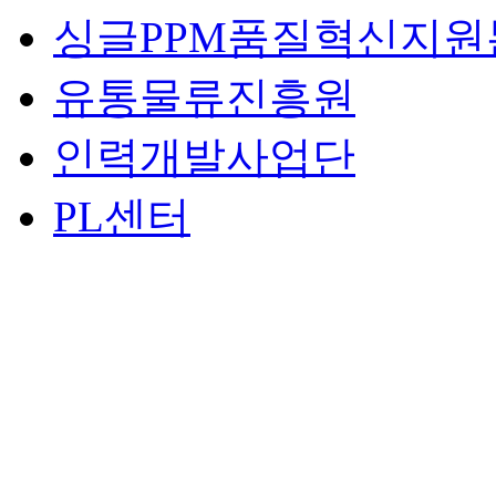
싱글PPM품질혁신지원
유통물류진흥원
인력개발사업단
PL센터