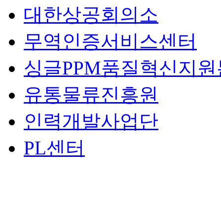
대한상공회의소
무역인증서비스센터
싱글PPM품질혁신지원
유통물류진흥원
인력개발사업단
PL센터