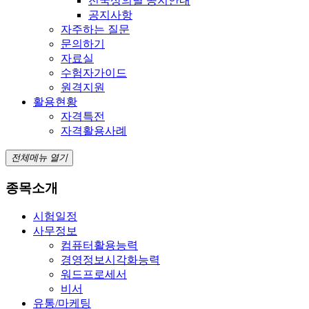
전국상의별 공지안내
공지사항
자주하는 질문
문의하기
자료실
수험자가이드
원격지원
활용현황
자격특전
자격활용사례
전체메뉴 열기
종목소개
시험일정
사무정보
컴퓨터활용능력
경영정보시각화능력
워드프로세서
비서
유통/마케팅