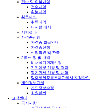
접수 및 환불내역
접수내역
환불내역
취득내역
취득내역
디지털 배지
시험결과
자격증신청
자격증 발급안내
자격증신청
신청확인 및 환불
기타신청 및 내역
비서실기면제신청
진위여부 신청 및 결과
필기면제 신청 및 내역
맞춤형화장품조제관리사 자격확인
개인정보관리
개인정보수정
회원탈퇴
고객센터
공지사항