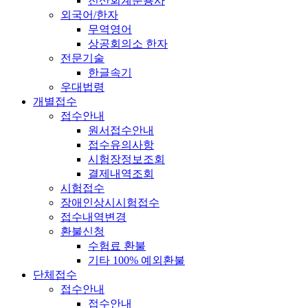
전산회계운용사
외국어/한자
무역영어
상공회의소 한자
전문기술
한글속기
우대법령
개별접수
접수안내
원서접수안내
접수유의사항
시험장정보조회
결제내역조회
시험접수
장애인상시시험접수
접수내역변경
환불신청
수험료 환불
기타 100% 예외환불
단체접수
접수안내
접수안내