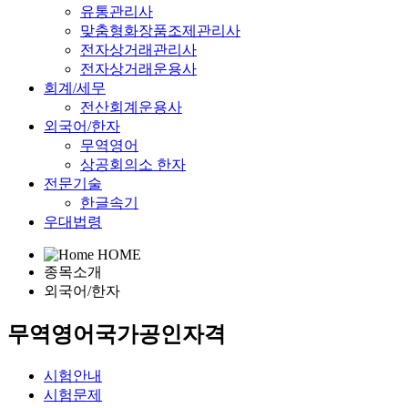
유통관리사
맞춤형화장품조제관리사
전자상거래관리사
전자상거래운용사
회계/세무
전산회계운용사
외국어/한자
무역영어
상공회의소 한자
전문기술
한글속기
우대법령
HOME
종목소개
외국어/한자
무역영어
국가공인자격
시험안내
시험문제