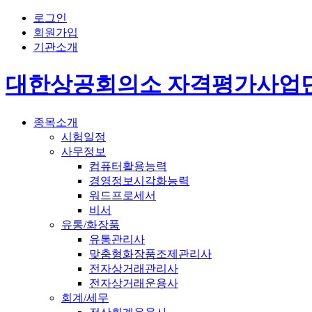
로그인
회원가입
기관소개
대한상공회의소 자격평가사업
종목소개
시험일정
사무정보
컴퓨터활용능력
경영정보시각화능력
워드프로세서
비서
유통/화장품
유통관리사
맞춤형화장품조제관리사
전자상거래관리사
전자상거래운용사
회계/세무