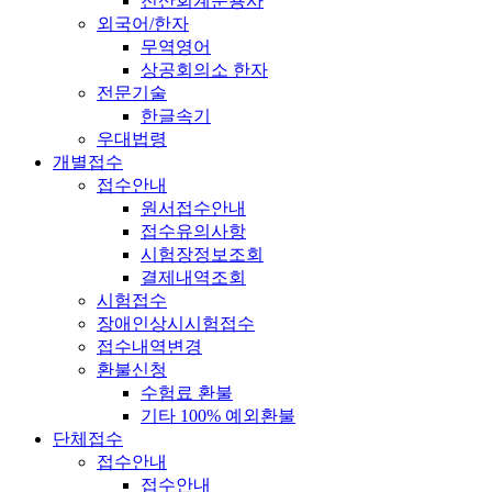
전산회계운용사
외국어/한자
무역영어
상공회의소 한자
전문기술
한글속기
우대법령
개별접수
접수안내
원서접수안내
접수유의사항
시험장정보조회
결제내역조회
시험접수
장애인상시시험접수
접수내역변경
환불신청
수험료 환불
기타 100% 예외환불
단체접수
접수안내
접수안내