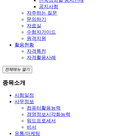
전국상의별 공지안내
공지사항
자주하는 질문
문의하기
자료실
수험자가이드
원격지원
활용현황
자격특전
자격활용사례
전체메뉴 열기
종목소개
시험일정
사무정보
컴퓨터활용능력
경영정보시각화능력
워드프로세서
비서
유통/마케팅