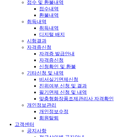
접수 및 환불내역
접수내역
환불내역
취득내역
취득내역
디지털 배지
시험결과
자격증신청
자격증 발급안내
자격증신청
신청확인 및 환불
기타신청 및 내역
비서실기면제신청
진위여부 신청 및 결과
필기면제 신청 및 내역
맞춤형화장품조제관리사 자격확인
개인정보관리
개인정보수정
회원탈퇴
고객센터
공지사항