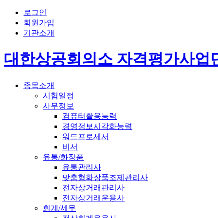
로그인
회원가입
기관소개
대한상공회의소 자격평가사업
종목소개
시험일정
사무정보
컴퓨터활용능력
경영정보시각화능력
워드프로세서
비서
유통/화장품
유통관리사
맞춤형화장품조제관리사
전자상거래관리사
전자상거래운용사
회계/세무