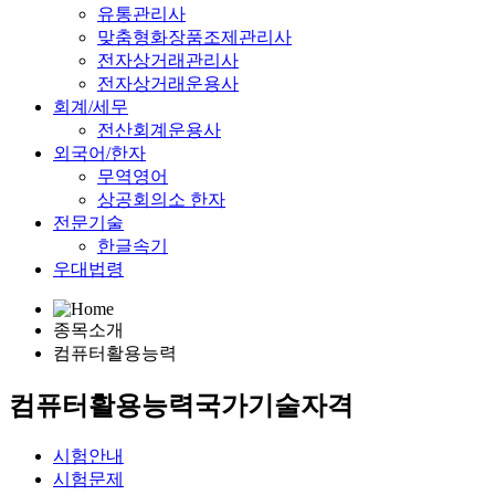
유통관리사
맞춤형화장품조제관리사
전자상거래관리사
전자상거래운용사
회계/세무
전산회계운용사
외국어/한자
무역영어
상공회의소 한자
전문기술
한글속기
우대법령
종목소개
컴퓨터활용능력
컴퓨터활용능력
국가기술자격
시험안내
시험문제