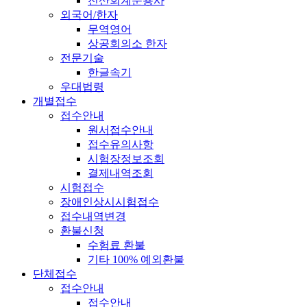
전산회계운용사
외국어/한자
무역영어
상공회의소 한자
전문기술
한글속기
우대법령
개별접수
접수안내
원서접수안내
접수유의사항
시험장정보조회
결제내역조회
시험접수
장애인상시시험접수
접수내역변경
환불신청
수험료 환불
기타 100% 예외환불
단체접수
접수안내
접수안내