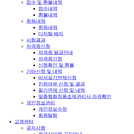
접수 및 환불내역
접수내역
환불내역
취득내역
취득내역
디지털 배지
시험결과
자격증신청
자격증 발급안내
자격증신청
신청확인 및 환불
기타신청 및 내역
비서실기면제신청
진위여부 신청 및 결과
필기면제 신청 및 내역
맞춤형화장품조제관리사 자격확인
개인정보관리
개인정보수정
회원탈퇴
고객센터
공지사항