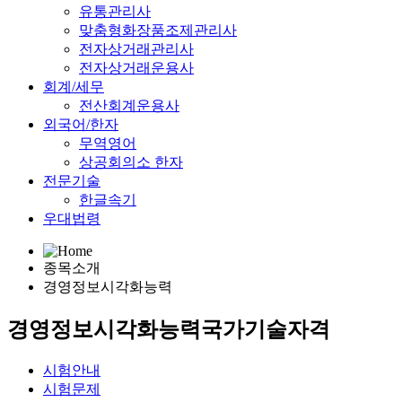
유통관리사
맞춤형화장품조제관리사
전자상거래관리사
전자상거래운용사
회계/세무
전산회계운용사
외국어/한자
무역영어
상공회의소 한자
전문기술
한글속기
우대법령
종목소개
경영정보시각화능력
경영정보시각화능력
국가기술자격
시험안내
시험문제