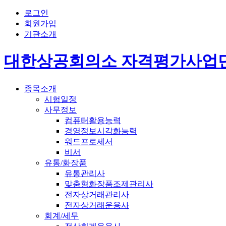
로그인
회원가입
기관소개
대한상공회의소 자격평가사업
종목소개
시험일정
사무정보
컴퓨터활용능력
경영정보시각화능력
워드프로세서
비서
유통/화장품
유통관리사
맞춤형화장품조제관리사
전자상거래관리사
전자상거래운용사
회계/세무