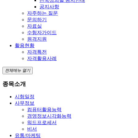
전국상의별 공지안내
공지사항
자주하는 질문
문의하기
자료실
수험자가이드
원격지원
활용현황
자격특전
자격활용사례
전체메뉴 열기
종목소개
시험일정
사무정보
컴퓨터활용능력
경영정보시각화능력
워드프로세서
비서
유통/마케팅