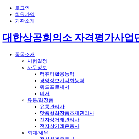
로그인
회원가입
기관소개
대한상공회의소 자격평가사업
종목소개
시험일정
사무정보
컴퓨터활용능력
경영정보시각화능력
워드프로세서
비서
유통/화장품
유통관리사
맞춤형화장품조제관리사
전자상거래관리사
전자상거래운용사
회계/세무