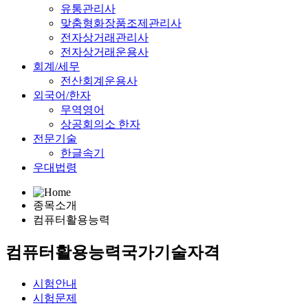
유통관리사
맞춤형화장품조제관리사
전자상거래관리사
전자상거래운용사
회계/세무
전산회계운용사
외국어/한자
무역영어
상공회의소 한자
전문기술
한글속기
우대법령
종목소개
컴퓨터활용능력
컴퓨터활용능력
국가기술자격
시험안내
시험문제