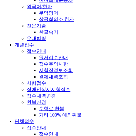
전산회계운용사
외국어/한자
무역영어
상공회의소 한자
전문기술
한글속기
우대법령
개별접수
접수안내
원서접수안내
접수유의사항
시험장정보조회
결제내역조회
시험접수
장애인상시시험접수
접수내역변경
환불신청
수험료 환불
기타 100% 예외환불
단체접수
접수안내
접수안내