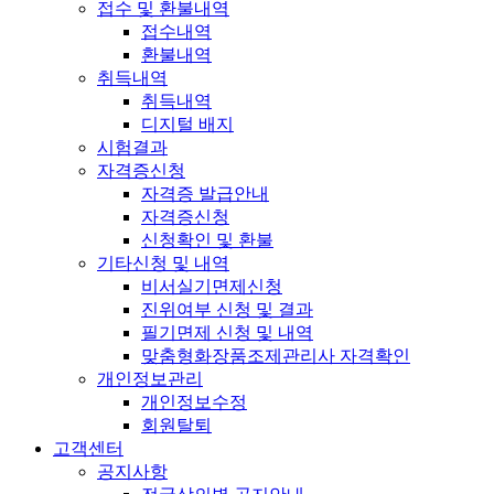
접수 및 환불내역
접수내역
환불내역
취득내역
취득내역
디지털 배지
시험결과
자격증신청
자격증 발급안내
자격증신청
신청확인 및 환불
기타신청 및 내역
비서실기면제신청
진위여부 신청 및 결과
필기면제 신청 및 내역
맞춤형화장품조제관리사 자격확인
개인정보관리
개인정보수정
회원탈퇴
고객센터
공지사항