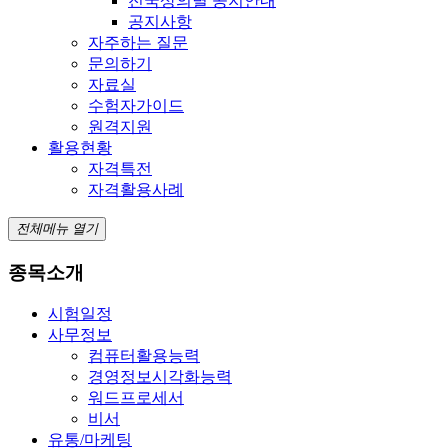
전국상의별 공지안내
공지사항
자주하는 질문
문의하기
자료실
수험자가이드
원격지원
활용현황
자격특전
자격활용사례
전체메뉴 열기
종목소개
시험일정
사무정보
컴퓨터활용능력
경영정보시각화능력
워드프로세서
비서
유통/마케팅