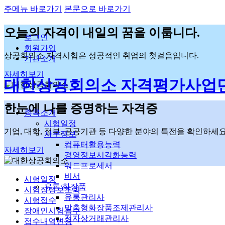
주메뉴 바로가기
본문으로 바로가기
오늘의 자격이
내일의 꿈을 이룹니다.
로그인
회원가입
상공회의소 자격시험은 성공적인 취업의 첫걸음입니다.
기관소개
자세히보기
대한상공회의소 자격평가사업
한눈에 나를 증명하는
자격증
종목소개
시험일정
기업, 대학, 정부, 공공기관 등 다양한 분야의 특전을 확인하세요
사무정보
컴퓨터활용능력
자세히보기
경영정보시각화능력
워드프로세서
비서
시험일정
유통/화장품
시험장정보조회
유통관리사
시험접수
맞춤형화장품조제관리사
장애인시험접수
전자상거래관리사
접수내역변경