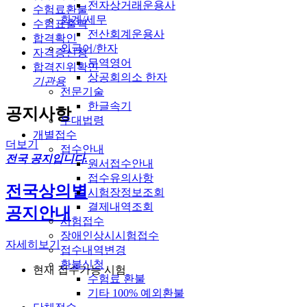
전자상거래운용사
수험료환불
회계/세무
수험표출력
전산회계운용사
합격확인
외국어/한자
자격증신청
무역영어
합격진위확인
상공회의소 한자
기관용
전문기술
한글속기
공지사항
우대법령
개별접수
더보기
접수안내
전국 공지입니다.
원서접수안내
접수유의사항
전국상의별
시험장정보조회
결제내역조회
공지안내
시험접수
장애인상시시험접수
자세히보기
접수내역변경
환불신청
현재 접수가능 시험
수험료 환불
기타 100% 예외환불