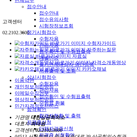
단체접수
접수안내
접수안내
접수유의사항
고객센터
시험장정보조회
정기시험접수
02.2102.3600
수험자용
수험자가이드
관리자용
자주하는질문
접수확인 및 수험표출력
자료실
개별인증
자격소개동영상
필기면제대상자 명단등록
카카오채널
서류출력 및 조회
상시시험접수
이용약관
수험자용
개인정보처리방침
관리자용
이메일수집거부
접수확인 및 수험표출력
영상정보처리방침
수험료 환불
민간자격정보서비스
합격확인
합격자현황 및 출력
기관명
대한상공회의소
자격증신청
대표자
최태원
단체자격증신청
고객센터
02.2102.3600
자격증 신청확인
04513 서울특별시 중구 세종대로 39 상공회의소회관