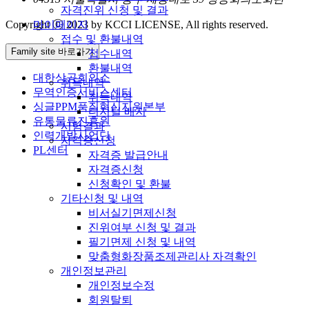
자격진위 신청 및 결과
마이페이지
Copyright ⓒ 2023 by KCCI LICENSE, All rights reserved.
접수 및 환불내역
Family site 바로가기
접수내역
환불내역
대한상공회의소
취득내역
무역인증서비스센터
취득내역
싱글PPM품질혁신지원본부
디지털 배지
유통물류진흥원
시험결과
인력개발사업단
자격증신청
PL센터
자격증 발급안내
자격증신청
신청확인 및 환불
기타신청 및 내역
비서실기면제신청
진위여부 신청 및 결과
필기면제 신청 및 내역
맞춤형화장품조제관리사 자격확인
개인정보관리
개인정보수정
회원탈퇴