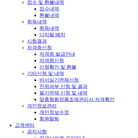
접수 및 환불내역
접수내역
환불내역
취득내역
취득내역
디지털 배지
시험결과
자격증신청
자격증 발급안내
자격증신청
신청확인 및 환불
기타신청 및 내역
비서실기면제신청
진위여부 신청 및 결과
필기면제 신청 및 내역
맞춤형화장품조제관리사 자격확인
개인정보관리
개인정보수정
회원탈퇴
고객센터
공지사항