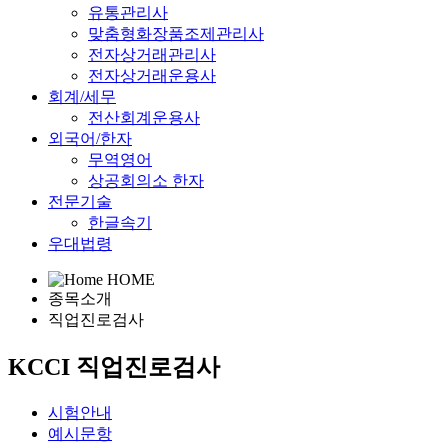
유통관리사
맞춤형화장품조제관리사
전자상거래관리사
전자상거래운용사
회계/세무
전산회계운용사
외국어/한자
무역영어
상공회의소 한자
전문기술
한글속기
우대법령
HOME
종목소개
직업진로검사
KCCI 직업진로검사
시험안내
예시문항