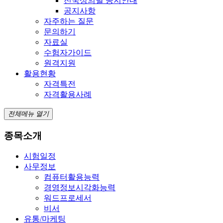
전국상의별 공지안내
공지사항
자주하는 질문
문의하기
자료실
수험자가이드
원격지원
활용현황
자격특전
자격활용사례
전체메뉴 열기
종목소개
시험일정
사무정보
컴퓨터활용능력
경영정보시각화능력
워드프로세서
비서
유통/마케팅