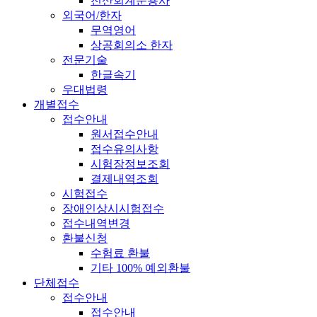
전산회계운용사
외국어/한자
무역영어
상공회의소 한자
전문기술
한글속기
우대법령
개별접수
접수안내
원서접수안내
접수유의사항
시험장정보조회
결제내역조회
시험접수
장애인상시시험접수
접수내역변경
환불신청
수험료 환불
기타 100% 예외환불
단체접수
접수안내
접수안내