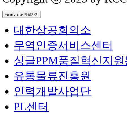
Family site 바로가기
대한상공회의소
무역인증서비스센터
싱글PPM품질혁신지원
유통물류진흥원
인력개발사업단
PL센터