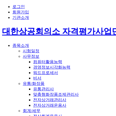
로그인
회원가입
기관소개
대한상공회의소 자격평가사업
종목소개
시험일정
사무정보
컴퓨터활용능력
경영정보시각화능력
워드프로세서
비서
유통/화장품
유통관리사
맞춤형화장품조제관리사
전자상거래관리사
전자상거래운용사
회계/세무