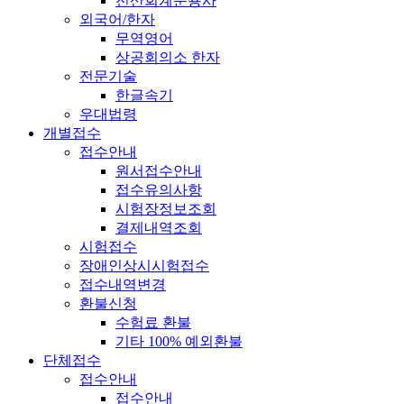
전산회계운용사
외국어/한자
무역영어
상공회의소 한자
전문기술
한글속기
우대법령
개별접수
접수안내
원서접수안내
접수유의사항
시험장정보조회
결제내역조회
시험접수
장애인상시시험접수
접수내역변경
환불신청
수험료 환불
기타 100% 예외환불
단체접수
접수안내
접수안내