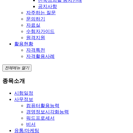
전국상의별 공지안내
공지사항
자주하는 질문
문의하기
자료실
수험자가이드
원격지원
활용현황
자격특전
자격활용사례
전체메뉴 열기
종목소개
시험일정
사무정보
컴퓨터활용능력
경영정보시각화능력
워드프로세서
비서
유통/마케팅