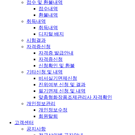
접수 및 환불내역
접수내역
환불내역
취득내역
취득내역
디지털 배지
시험결과
자격증신청
자격증 발급안내
자격증신청
신청확인 및 환불
기타신청 및 내역
비서실기면제신청
진위여부 신청 및 결과
필기면제 신청 및 내역
맞춤형화장품조제관리사 자격확인
개인정보관리
개인정보수정
회원탈퇴
고객센터
공지사항