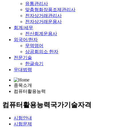
유통관리사
맞춤형화장품조제관리사
전자상거래관리사
전자상거래운용사
회계/세무
전산회계운용사
외국어/한자
무역영어
상공회의소 한자
전문기술
한글속기
우대법령
종목소개
컴퓨터활용능력
컴퓨터활용능력
국가기술자격
시험안내
시험문제