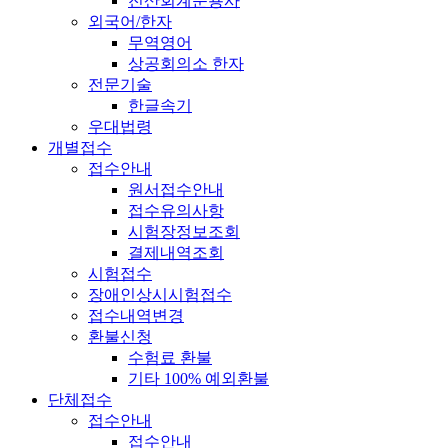
전산회계운용사
외국어/한자
무역영어
상공회의소 한자
전문기술
한글속기
우대법령
개별접수
접수안내
원서접수안내
접수유의사항
시험장정보조회
결제내역조회
시험접수
장애인상시시험접수
접수내역변경
환불신청
수험료 환불
기타 100% 예외환불
단체접수
접수안내
접수안내