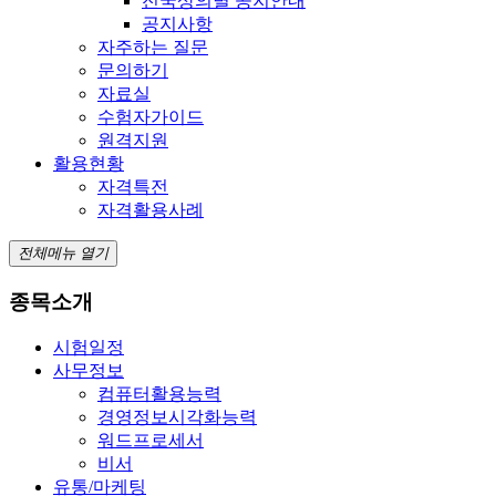
전국상의별 공지안내
공지사항
자주하는 질문
문의하기
자료실
수험자가이드
원격지원
활용현황
자격특전
자격활용사례
전체메뉴 열기
종목소개
시험일정
사무정보
컴퓨터활용능력
경영정보시각화능력
워드프로세서
비서
유통/마케팅