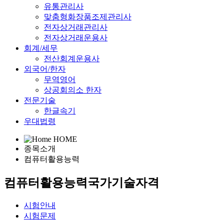
유통관리사
맞춤형화장품조제관리사
전자상거래관리사
전자상거래운용사
회계/세무
전산회계운용사
외국어/한자
무역영어
상공회의소 한자
전문기술
한글속기
우대법령
HOME
종목소개
컴퓨터활용능력
컴퓨터활용능력
국가기술자격
시험안내
시험문제