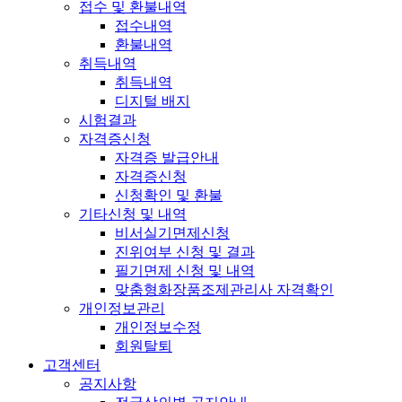
접수 및 환불내역
접수내역
환불내역
취득내역
취득내역
디지털 배지
시험결과
자격증신청
자격증 발급안내
자격증신청
신청확인 및 환불
기타신청 및 내역
비서실기면제신청
진위여부 신청 및 결과
필기면제 신청 및 내역
맞춤형화장품조제관리사 자격확인
개인정보관리
개인정보수정
회원탈퇴
고객센터
공지사항