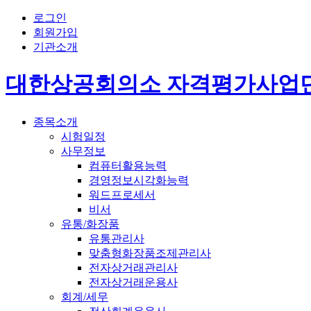
로그인
회원가입
기관소개
대한상공회의소 자격평가사업
종목소개
시험일정
사무정보
컴퓨터활용능력
경영정보시각화능력
워드프로세서
비서
유통/화장품
유통관리사
맞춤형화장품조제관리사
전자상거래관리사
전자상거래운용사
회계/세무