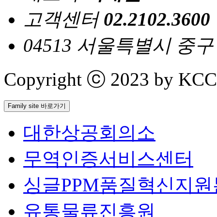
고객센터
02.2102.3600
04513 서울특별시 중
Copyright ⓒ 2023 by KCCI 
Family site 바로가기
대한상공회의소
무역인증서비스센터
싱글PPM품질혁신지원
유통물류진흥원