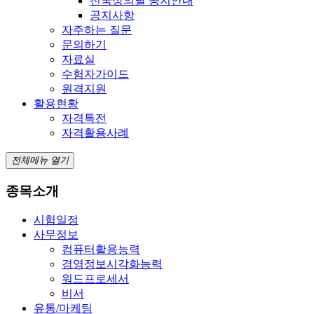
전국상의별 공지안내
공지사항
자주하는 질문
문의하기
자료실
수험자가이드
원격지원
활용현황
자격특전
자격활용사례
전체메뉴 열기
종목소개
시험일정
사무정보
컴퓨터활용능력
경영정보시각화능력
워드프로세서
비서
유통/마케팅