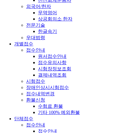
전산회계운용사
외국어/한자
무역영어
상공회의소 한자
전문기술
한글속기
우대법령
개별접수
접수안내
원서접수안내
접수유의사항
시험장정보조회
결제내역조회
시험접수
장애인상시시험접수
접수내역변경
환불신청
수험료 환불
기타 100% 예외환불
단체접수
접수안내
접수안내