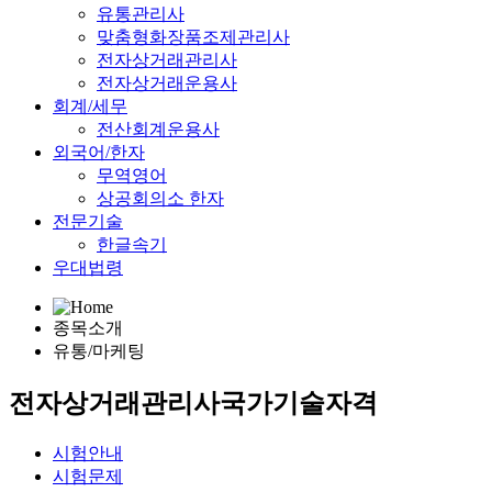
유통관리사
맞춤형화장품조제관리사
전자상거래관리사
전자상거래운용사
회계/세무
전산회계운용사
외국어/한자
무역영어
상공회의소 한자
전문기술
한글속기
우대법령
종목소개
유통/마케팅
전자상거래관리사
국가기술자격
시험안내
시험문제