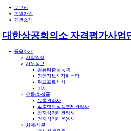
로그인
회원가입
기관소개
대한상공회의소 자격평가사업
종목소개
시험일정
사무정보
컴퓨터활용능력
경영정보시각화능력
워드프로세서
비서
유통/화장품
유통관리사
맞춤형화장품조제관리사
전자상거래관리사
전자상거래운용사
회계/세무