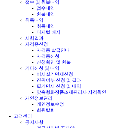
접수 및 환불내역
접수내역
환불내역
취득내역
취득내역
디지털 배지
시험결과
자격증신청
자격증 발급안내
자격증신청
신청확인 및 환불
기타신청 및 내역
비서실기면제신청
진위여부 신청 및 결과
필기면제 신청 및 내역
맞춤형화장품조제관리사 자격확인
개인정보관리
개인정보수정
회원탈퇴
고객센터
공지사항