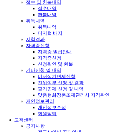
접수 및 환불내역
접수내역
환불내역
취득내역
취득내역
디지털 배지
시험결과
자격증신청
자격증 발급안내
자격증신청
신청확인 및 환불
기타신청 및 내역
비서실기면제신청
진위여부 신청 및 결과
필기면제 신청 및 내역
맞춤형화장품조제관리사 자격확인
개인정보관리
개인정보수정
회원탈퇴
고객센터
공지사항