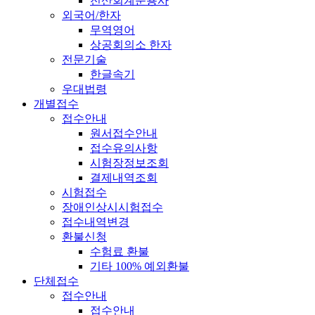
전산회계운용사
외국어/한자
무역영어
상공회의소 한자
전문기술
한글속기
우대법령
개별접수
접수안내
원서접수안내
접수유의사항
시험장정보조회
결제내역조회
시험접수
장애인상시시험접수
접수내역변경
환불신청
수험료 환불
기타 100% 예외환불
단체접수
접수안내
접수안내