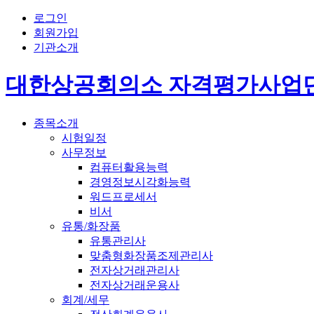
로그인
회원가입
기관소개
대한상공회의소 자격평가사업
종목소개
시험일정
사무정보
컴퓨터활용능력
경영정보시각화능력
워드프로세서
비서
유통/화장품
유통관리사
맞춤형화장품조제관리사
전자상거래관리사
전자상거래운용사
회계/세무