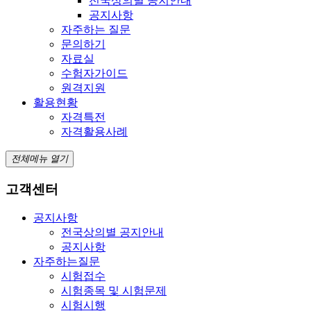
전국상의별 공지안내
공지사항
자주하는 질문
문의하기
자료실
수험자가이드
원격지원
활용현황
자격특전
자격활용사례
전체메뉴 열기
고객센터
공지사항
전국상의별 공지안내
공지사항
자주하는질문
시험접수
시험종목 및 시험문제
시험시행