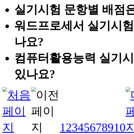
실기시험 문항별 배점은
워드프로세서 실기시험시
나요?
컴퓨터활용능력 실기시
있나요?
1
2
3
4
5
6
7
8
9
10