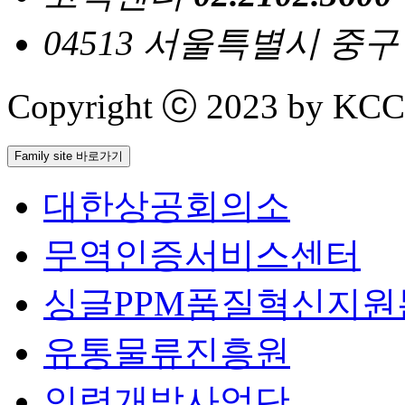
04513 서울특별시 중
Copyright ⓒ 2023 by KCCI 
Family site 바로가기
대한상공회의소
무역인증서비스센터
싱글PPM품질혁신지원
유통물류진흥원
인력개발사업단