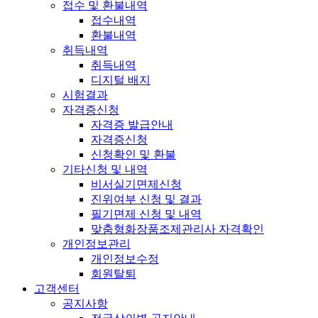
접수 및 환불내역
접수내역
환불내역
취득내역
취득내역
디지털 배지
시험결과
자격증신청
자격증 발급안내
자격증신청
신청확인 및 환불
기타신청 및 내역
비서실기면제신청
진위여부 신청 및 결과
필기면제 신청 및 내역
맞춤형화장품조제관리사 자격확인
개인정보관리
개인정보수정
회원탈퇴
고객센터
공지사항