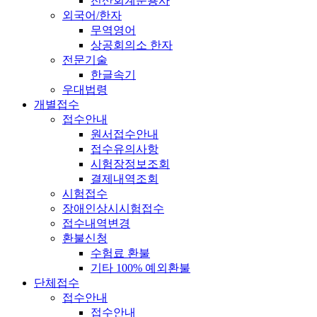
전산회계운용사
외국어/한자
무역영어
상공회의소 한자
전문기술
한글속기
우대법령
개별접수
접수안내
원서접수안내
접수유의사항
시험장정보조회
결제내역조회
시험접수
장애인상시시험접수
접수내역변경
환불신청
수험료 환불
기타 100% 예외환불
단체접수
접수안내
접수안내