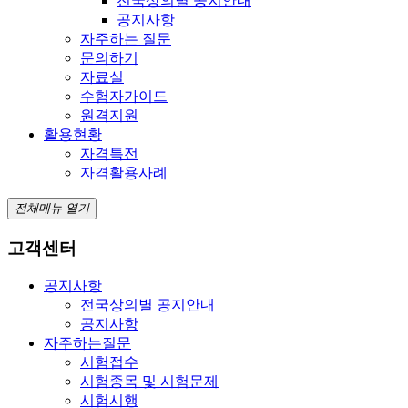
전국상의별 공지안내
공지사항
자주하는 질문
문의하기
자료실
수험자가이드
원격지원
활용현황
자격특전
자격활용사례
전체메뉴 열기
고객센터
공지사항
전국상의별 공지안내
공지사항
자주하는질문
시험접수
시험종목 및 시험문제
시험시행