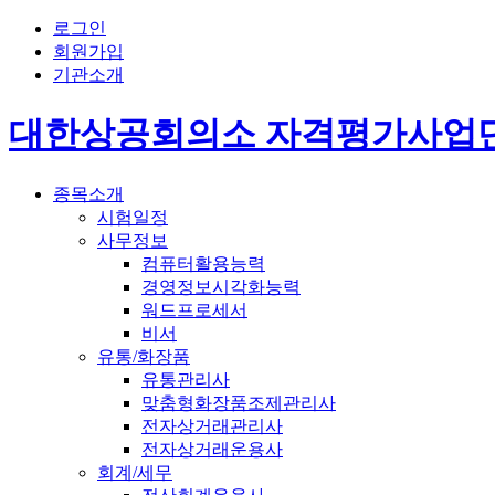
로그인
회원가입
기관소개
대한상공회의소 자격평가사업
종목소개
시험일정
사무정보
컴퓨터활용능력
경영정보시각화능력
워드프로세서
비서
유통/화장품
유통관리사
맞춤형화장품조제관리사
전자상거래관리사
전자상거래운용사
회계/세무