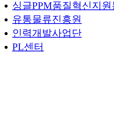
싱글PPM품질혁신지원
유통물류진흥원
인력개발사업단
PL센터