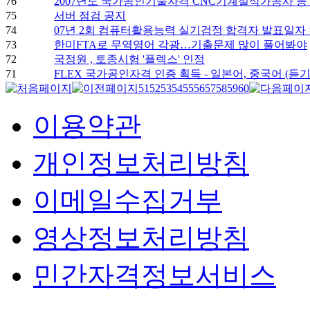
76
2007년도 국가공인기술자격 CNC기계절삭가공사 등 
75
서버 점검 공지
74
07년 2회 컴퓨터활용능력 실기검정 합격자 발표일자
73
한미FTA로 무역영어 각광…기출문제 많이 풀어봐야
72
국정원 , 토종시험 '플렉스' 인정
71
FLEX 국가공인자격 인증 획득 - 일본어, 중국어 (듣기
51
52
53
54
55
56
57
58
59
60
이용약관
개인정보처리방침
이메일수집거부
영상정보처리방침
민간자격정보서비스