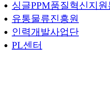
싱글PPM품질혁신지원
유통물류진흥원
인력개발사업단
PL센터