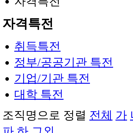
자격특전
자격특전
취득특전
정부/공공기관 특전
기업/기관 특전
대학 특전
조직명으로 정렬
전체
가
파
하
그외