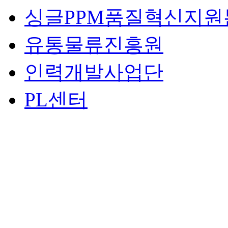
싱글PPM품질혁신지원
유통물류진흥원
인력개발사업단
PL센터