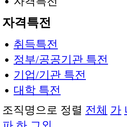
자격특전
자격특전
취득특전
정부/공공기관 특전
기업/기관 특전
대학 특전
조직명으로 정렬
전체
가
파
하
그외