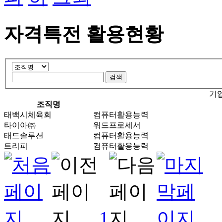
자격특전 활용현황
기
조직명
태백시체육회
컴퓨터활용능력
타이아㈜
워드프로세서
태드솔루션
컴퓨터활용능력
트리피
컴퓨터활용능력
1