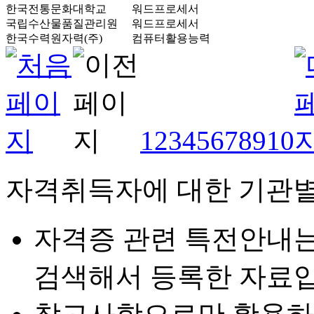
한국전통문화대학교
워드프로세서
국립수산물품질관리원
워드프로세서
한국수력원자력(주)
컴퓨터활용능력
1
2
3
4
5
6
7
8
9
10
자격취득자에 대한 기관별
자격증 관련 특전안내
검색해서 등록한 자료입