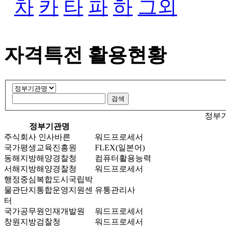
차
카
타
파
하
그외
자격특전 활용현황
정부기
정부기관명
주식회사 인사바른
워드프로세서
국가평생교육진흥원
FLEX(일본어)
동해지방해양경찰청
컴퓨터활용능력
서해지방해양경찰청
워드프로세서
행정중심복합도시국립박
물관단지통합운영지원센
유통관리사
터
국가공무원인재개발원
워드프로세서
창원지방검찰청
워드프로세서