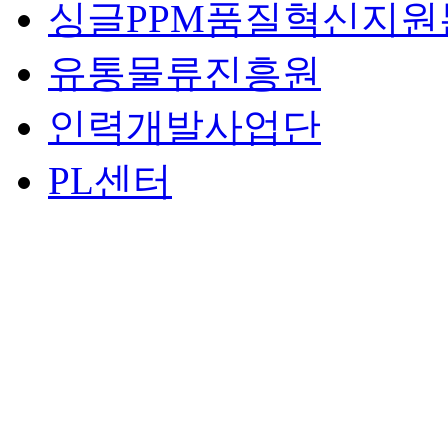
싱글PPM품질혁신지원
유통물류진흥원
인력개발사업단
PL센터