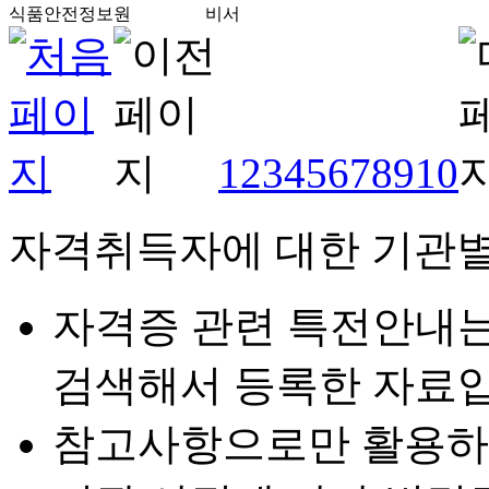
식품안전정보원
비서
1
2
3
4
5
6
7
8
9
10
자격취득자에 대한 기관별
자격증 관련 특전안내
검색해서 등록한 자료입
참고사항으로만 활용하