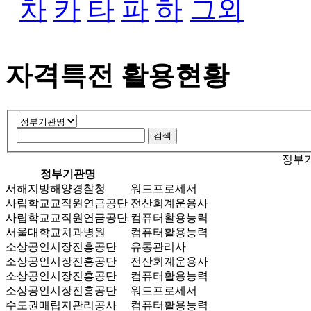
차
카
타
파
하
그외
자격특전 활용현황
정부기
정부기관명
서해지방해양경찰청
워드프로세서
사립학교교직원연금공단
전산회계운용사
사립학교교직원연금공단
컴퓨터활용능력
서울대학교치과병원
컴퓨터활용능력
소상공인시장진흥공단
유통관리사
소상공인시장진흥공단
전산회계운용사
소상공인시장진흥공단
컴퓨터활용능력
소상공인시장진흥공단
워드프로세서
수도권매립지관리공사
컴퓨터활용능력