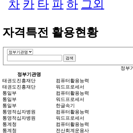
차
카
타
파
하
그외
자격특전 활용현황
정부기
정부기관명
태권도진흥재단
컴퓨터활용능력
태권도진흥재단
워드프로세서
통일부
컴퓨터활용능력
통일부
워드프로세서
통일부
한글속기
통영적십자병원
컴퓨터활용능력
통영적십자병원
워드프로세서
통계청
컴퓨터활용능력
통계청
전산회계운용사