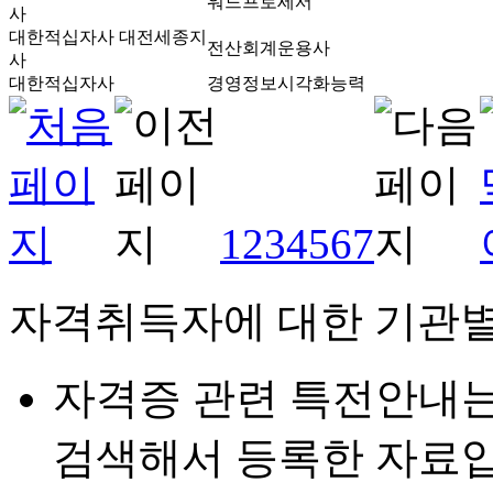
워드프로세서
사
대한적십자사 대전세종지
전산회계운용사
사
대한적십자사
경영정보시각화능력
1
2
3
4
5
6
7
자격취득자에 대한 기관별
자격증 관련 특전안내
검색해서 등록한 자료입