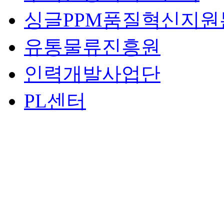
싱글PPM품질혁신지원
유통물류진흥원
인력개발사업단
PL센터