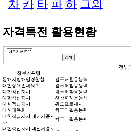
차
카
타
파
하
그외
자격특전 활용현황
정부기
정부기관명
동해지방해양경찰청
컴퓨터활용능력
대한장애인체육회
컴퓨터활용능력
대한적십자사
컴퓨터활용능력
대한적십자사
전산회계운용사
대한적십자사
워드프로세서
대한체육회
컴퓨터활용능력
대한적십자사 대전세종지
컴퓨터활용능력
사
대한적십자사 대전세종지