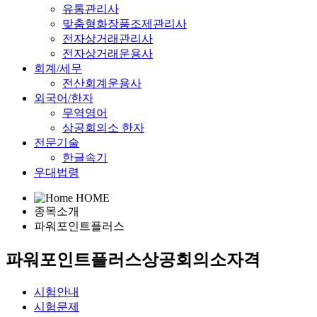
유통관리사
맞춤형화장품조제관리사
전자상거래관리사
전자상거래운용사
회계/세무
전산회계운용사
외국어/한자
무역영어
상공회의소 한자
전문기술
한글속기
우대법령
HOME
종목소개
파워포인트플러스
파워포인트플러스
상공회의소자격
시험안내
시험문제