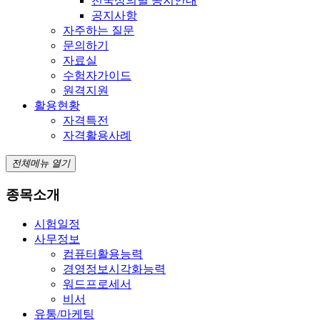
전국상의별 공지안내
공지사항
자주하는 질문
문의하기
자료실
수험자가이드
원격지원
활용현황
자격특전
자격활용사례
전체메뉴 열기
종목소개
시험일정
사무정보
컴퓨터활용능력
경영정보시각화능력
워드프로세서
비서
유통/마케팅