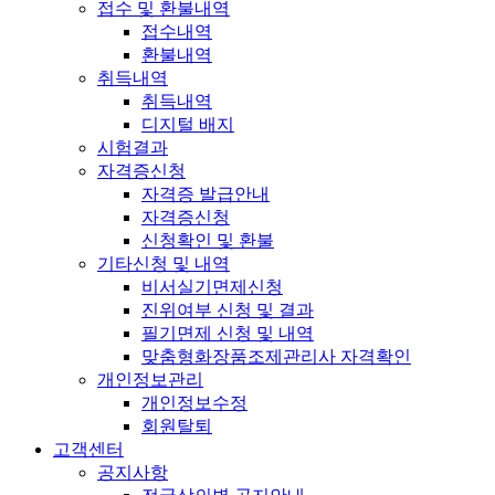
접수 및 환불내역
접수내역
환불내역
취득내역
취득내역
디지털 배지
시험결과
자격증신청
자격증 발급안내
자격증신청
신청확인 및 환불
기타신청 및 내역
비서실기면제신청
진위여부 신청 및 결과
필기면제 신청 및 내역
맞춤형화장품조제관리사 자격확인
개인정보관리
개인정보수정
회원탈퇴
고객센터
공지사항