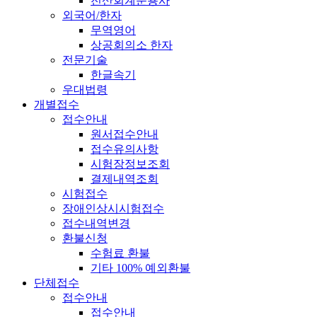
전산회계운용사
외국어/한자
무역영어
상공회의소 한자
전문기술
한글속기
우대법령
개별접수
접수안내
원서접수안내
접수유의사항
시험장정보조회
결제내역조회
시험접수
장애인상시시험접수
접수내역변경
환불신청
수험료 환불
기타 100% 예외환불
단체접수
접수안내
접수안내