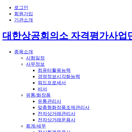
로그인
회원가입
기관소개
대한상공회의소 자격평가사업
종목소개
시험일정
사무정보
컴퓨터활용능력
경영정보시각화능력
워드프로세서
비서
유통/화장품
유통관리사
맞춤형화장품조제관리사
전자상거래관리사
전자상거래운용사
회계/세무