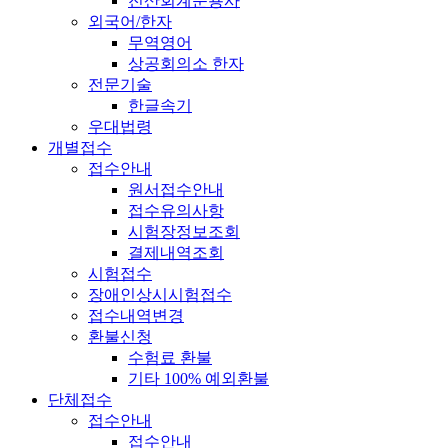
전산회계운용사
외국어/한자
무역영어
상공회의소 한자
전문기술
한글속기
우대법령
개별접수
접수안내
원서접수안내
접수유의사항
시험장정보조회
결제내역조회
시험접수
장애인상시시험접수
접수내역변경
환불신청
수험료 환불
기타 100% 예외환불
단체접수
접수안내
접수안내