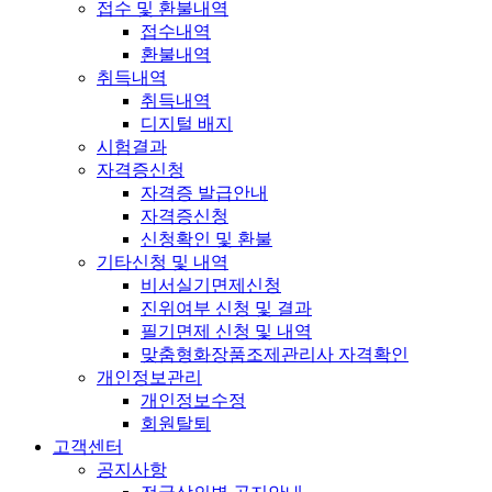
접수 및 환불내역
접수내역
환불내역
취득내역
취득내역
디지털 배지
시험결과
자격증신청
자격증 발급안내
자격증신청
신청확인 및 환불
기타신청 및 내역
비서실기면제신청
진위여부 신청 및 결과
필기면제 신청 및 내역
맞춤형화장품조제관리사 자격확인
개인정보관리
개인정보수정
회원탈퇴
고객센터
공지사항