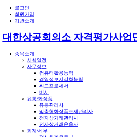
로그인
회원가입
기관소개
대한상공회의소 자격평가사업
종목소개
시험일정
사무정보
컴퓨터활용능력
경영정보시각화능력
워드프로세서
비서
유통/화장품
유통관리사
맞춤형화장품조제관리사
전자상거래관리사
전자상거래운용사
회계/세무