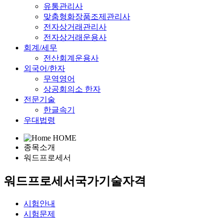
유통관리사
맞춤형화장품조제관리사
전자상거래관리사
전자상거래운용사
회계/세무
전산회계운용사
외국어/한자
무역영어
상공회의소 한자
전문기술
한글속기
우대법령
HOME
종목소개
워드프로세서
워드프로세서
국가기술자격
시험안내
시험문제