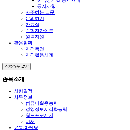
전국상의별 공지안내
공지사항
자주하는 질문
문의하기
자료실
수험자가이드
원격지원
활용현황
자격특전
자격활용사례
전체메뉴 열기
종목소개
시험일정
사무정보
컴퓨터활용능력
경영정보시각화능력
워드프로세서
비서
유통/마케팅