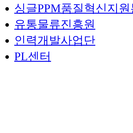
싱글PPM품질혁신지원
유통물류진흥원
인력개발사업단
PL센터