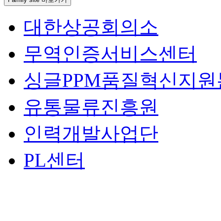
대한상공회의소
무역인증서비스센터
싱글PPM품질혁신지원
유통물류진흥원
인력개발사업단
PL센터