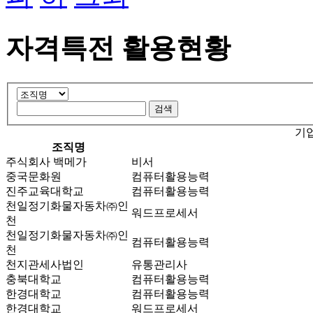
자격특전 활용현황
기
조직명
주식회사 백메가
비서
중국문화원
컴퓨터활용능력
진주교육대학교
컴퓨터활용능력
천일정기화물자동차㈜인
워드프로세서
천
천일정기화물자동차㈜인
컴퓨터활용능력
천
천지관세사법인
유통관리사
충북대학교
컴퓨터활용능력
한경대학교
컴퓨터활용능력
한경대학교
워드프로세서