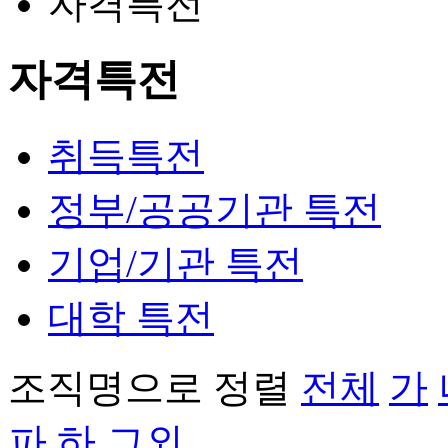
자격특전
자격특전
취득특전
정부/공공기관 특전
기업/기관 특전
대학 특전
조직명으로 정렬
전체
가
파
하
그외