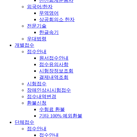
전산회계운용사
외국어/한자
무역영어
상공회의소 한자
전문기술
한글속기
우대법령
개별접수
접수안내
원서접수안내
접수유의사항
시험장정보조회
결제내역조회
시험접수
장애인상시시험접수
접수내역변경
환불신청
수험료 환불
기타 100% 예외환불
단체접수
접수안내
접수안내