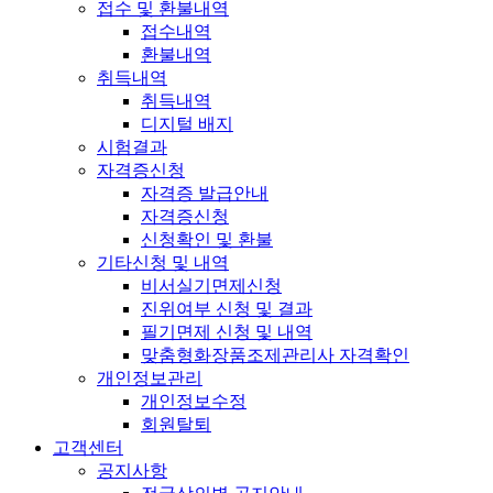
접수 및 환불내역
접수내역
환불내역
취득내역
취득내역
디지털 배지
시험결과
자격증신청
자격증 발급안내
자격증신청
신청확인 및 환불
기타신청 및 내역
비서실기면제신청
진위여부 신청 및 결과
필기면제 신청 및 내역
맞춤형화장품조제관리사 자격확인
개인정보관리
개인정보수정
회원탈퇴
고객센터
공지사항