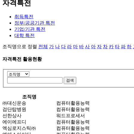
자격특전
취득특전
정부/공공기관 특전
기업/기관 특전
대학 특전
조직명으로 정렬
전체
가
나
다
라
마
바
사
아
자
차
카
타
파
하
자격특전 활용현황
조직명
㈜대신운송
컴퓨터활용능력
검단탑병원
컴퓨터활용능력
선한상사
워드프로세서
에이에프디
컴퓨터활용능력
엑심로지스틱㈜
컴퓨터활용능력