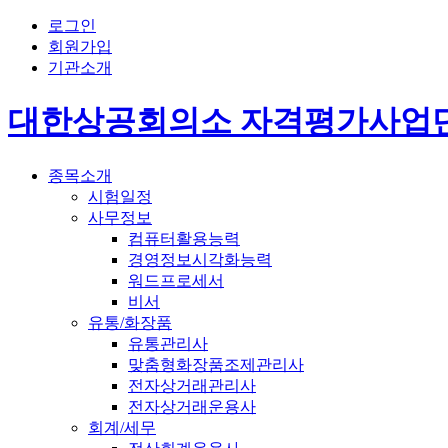
로그인
회원가입
기관소개
대한상공회의소 자격평가사업
종목소개
시험일정
사무정보
컴퓨터활용능력
경영정보시각화능력
워드프로세서
비서
유통/화장품
유통관리사
맞춤형화장품조제관리사
전자상거래관리사
전자상거래운용사
회계/세무