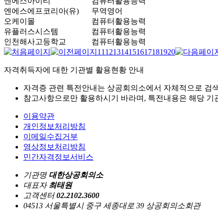
엔에스아이티
컴퓨터활용능력
엔에스에프코리아(유)
무역영어
오케이몰
컴퓨터활용능력
유플러스시스템
컴퓨터활용능력
인천해사고등학교
컴퓨터활용능력
11
12
13
14
15
16
17
18
19
20
자격취득자에 대한 기관별 활용현황 안내
자격증 관련 특전안내는 상공회의소에서 자체적으로 검색
참고사항으로만 활용하시기 바라며, 특전내용은 해당 기관
이용약관
개인정보처리방침
이메일수집거부
영상정보처리방침
민간자격정보서비스
기관명
대한상공회의소
대표자
최태원
고객센터
02.2102.3600
04513 서울특별시 중구 세종대로 39 상공회의소회관