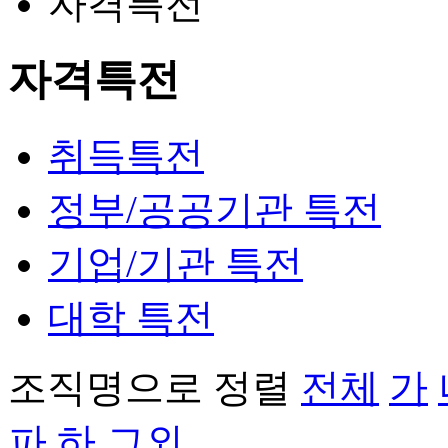
자격특전
자격특전
취득특전
정부/공공기관 특전
기업/기관 특전
대학 특전
조직명으로 정렬
전체
가
파
하
그외