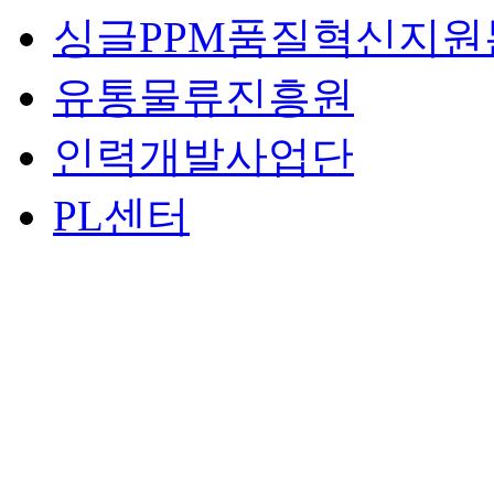
싱글PPM품질혁신지원
유통물류진흥원
인력개발사업단
PL센터