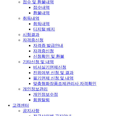
접수 및 환불내역
접수내역
환불내역
취득내역
취득내역
디지털 배지
시험결과
자격증신청
자격증 발급안내
자격증신청
신청확인 및 환불
기타신청 및 내역
비서실기면제신청
진위여부 신청 및 결과
필기면제 신청 및 내역
맞춤형화장품조제관리사 자격확인
개인정보관리
개인정보수정
회원탈퇴
고객센터
공지사항