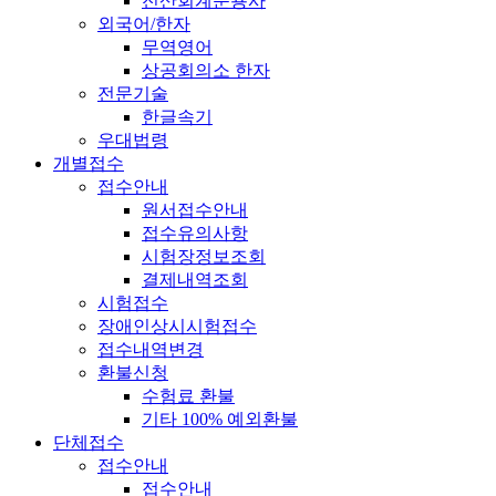
전산회계운용사
외국어/한자
무역영어
상공회의소 한자
전문기술
한글속기
우대법령
개별접수
접수안내
원서접수안내
접수유의사항
시험장정보조회
결제내역조회
시험접수
장애인상시시험접수
접수내역변경
환불신청
수험료 환불
기타 100% 예외환불
단체접수
접수안내
접수안내