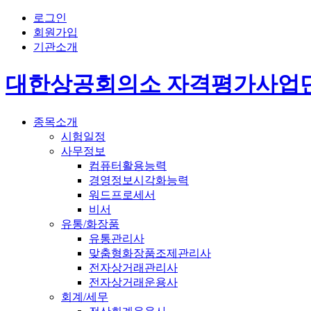
로그인
회원가입
기관소개
대한상공회의소 자격평가사업
종목소개
시험일정
사무정보
컴퓨터활용능력
경영정보시각화능력
워드프로세서
비서
유통/화장품
유통관리사
맞춤형화장품조제관리사
전자상거래관리사
전자상거래운용사
회계/세무