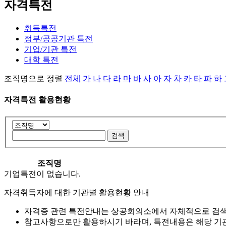
자격특전
취득특전
정부/공공기관 특전
기업/기관 특전
대학 특전
조직명으로 정렬
전체
가
나
다
라
마
바
사
아
자
차
카
타
파
하
자격특전 활용현황
조직명
기업특전이 없습니다.
자격취득자에 대한 기관별 활용현황 안내
자격증 관련 특전안내는 상공회의소에서 자체적으로 검색
참고사항으로만 활용하시기 바라며, 특전내용은 해당 기관