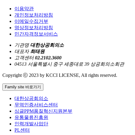
이용약관
개인정보처리방침
이메일수집거부
영상정보처리방침
민간자격정보서비스
기관명
대한상공회의소
대표자
최태원
고객센터
02.2102.3600
04513 서울특별시 중구 세종대로 39 상공회의소회관
Copyright ⓒ 2023 by KCCI LICENSE, All rights reserved.
Family site 바로가기
대한상공회의소
무역인증서비스센터
싱글PPM품질혁신지원본부
유통물류진흥원
인력개발사업단
PL센터