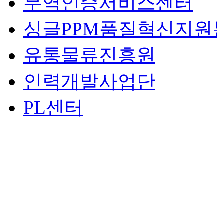
무역인증서비스센터
싱글PPM품질혁신지원
유통물류진흥원
인력개발사업단
PL센터