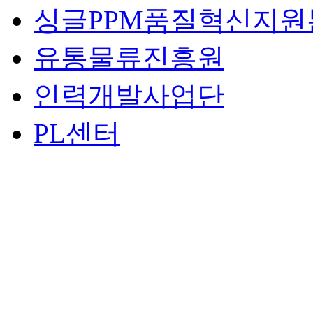
싱글PPM품질혁신지원
유통물류진흥원
인력개발사업단
PL센터