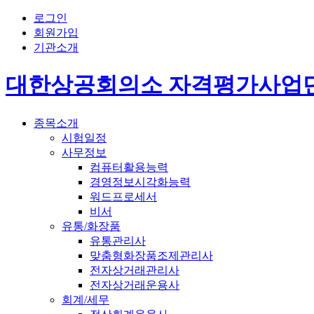
로그인
회원가입
기관소개
대한상공회의소 자격평가사업
종목소개
시험일정
사무정보
컴퓨터활용능력
경영정보시각화능력
워드프로세서
비서
유통/화장품
유통관리사
맞춤형화장품조제관리사
전자상거래관리사
전자상거래운용사
회계/세무