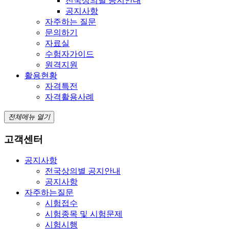
전국상의별 공지안내
공지사항
자주하는 질문
문의하기
자료실
수험자가이드
원격지원
활용현황
자격특전
자격활용사례
전체메뉴 열기
고객센터
공지사항
전국상의별 공지안내
공지사항
자주하는질문
시험접수
시험종목 및 시험문제
시험시행