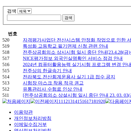
검색
번호
520
자격평가사업단 전산시스템 안정화 작업으로 인한 
519
특성화 고등학교 필기면제 신청 관련 안내
518
전주상공회의소 상시시험 일시 중단 안내[23.4.28(금)~ 5
517
NICE평가정보 외국인실명확인 서비스 점검 안내
516
2024년 컴퓨터활용능력 실기시험 프로그램 변경 안
515
전주상의 한글속기 안내
514
전라북도 전산회계운용사 실기 1급 접수 공지
513
시험장 마스크 착용 적극 권고
512
유통관리사 수험료 인상 안내
511
[전주상공회의소 상설시험 일시 중단 안내 23. 03. 03(금)~ 
11
12
13
14
15
16
17
18
19
20
이용약관
개인정보처리방침
이메일수집거부
영상정보처리방침