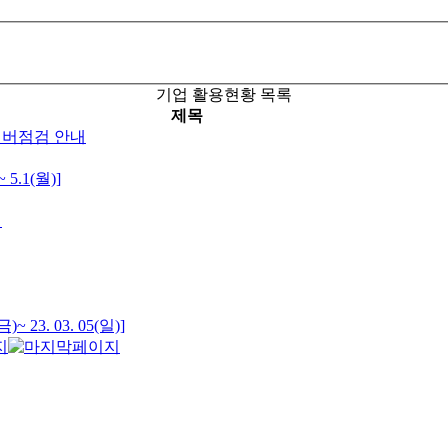
기업 활용현황 목록
제목
서버점검 안내
.1(월)]
내
23. 03. 05(일)]