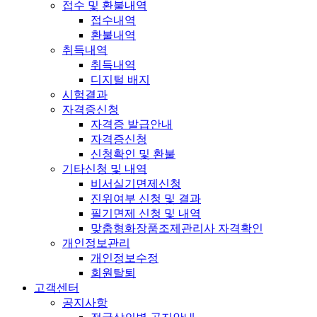
접수 및 환불내역
접수내역
환불내역
취득내역
취득내역
디지털 배지
시험결과
자격증신청
자격증 발급안내
자격증신청
신청확인 및 환불
기타신청 및 내역
비서실기면제신청
진위여부 신청 및 결과
필기면제 신청 및 내역
맞춤형화장품조제관리사 자격확인
개인정보관리
개인정보수정
회원탈퇴
고객센터
공지사항