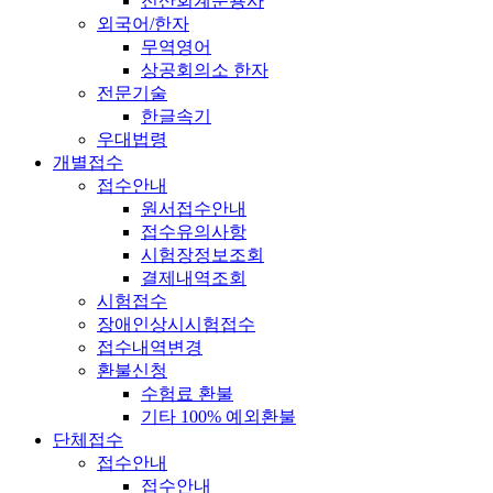
전산회계운용사
외국어/한자
무역영어
상공회의소 한자
전문기술
한글속기
우대법령
개별접수
접수안내
원서접수안내
접수유의사항
시험장정보조회
결제내역조회
시험접수
장애인상시시험접수
접수내역변경
환불신청
수험료 환불
기타 100% 예외환불
단체접수
접수안내
접수안내