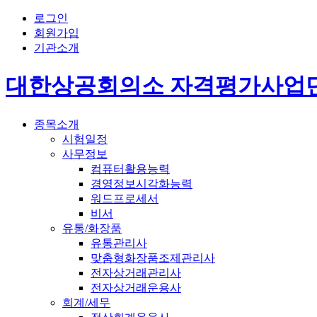
로그인
회원가입
기관소개
대한상공회의소 자격평가사업
종목소개
시험일정
사무정보
컴퓨터활용능력
경영정보시각화능력
워드프로세서
비서
유통/화장품
유통관리사
맞춤형화장품조제관리사
전자상거래관리사
전자상거래운용사
회계/세무