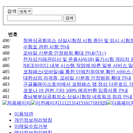
검색
번호
490
창원상공회의소 상설시험장 시험 중단 및 임시 시험장 운영 
489
수험표 관련 사항 안내
488
모바일 신분증 인정범위 확대 안내(7/1~)
487
전자상거래관리사 및 운용사(6/18) 필기시험 격리자
486
NICE아이디 내부 시스템 작업에 따른 일부 서비스 
485
코참패스(모바일)을 통한 단체진위여부 확인 서비스 
484
대한상의 자격증, 모바일 신분증 인정범위 확대 안내
483
구글플레이스토어에서 코참패스 앱 정상 다운로드 
482
코로나 19 관련 기타 100% 예외반환 입증서류 안내
481
충남북부상공회의소 상설시험장 네트워크 점검 안내
11
12
13
14
15
16
17
18
19
20
이용약관
개인정보처리방침
이메일수집거부
영상정보처리방침