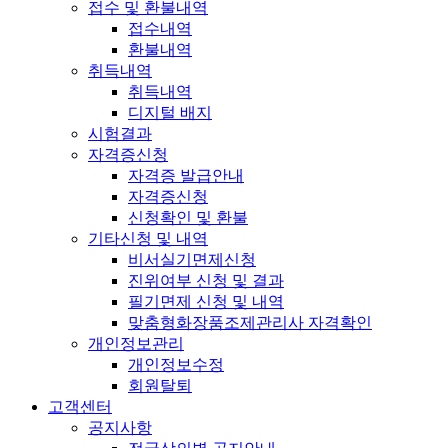
접수 및 환불내역
접수내역
환불내역
취득내역
취득내역
디지털 배지
시험결과
자격증신청
자격증 발급안내
자격증신청
신청확인 및 환불
기타신청 및 내역
비서실기면제신청
진위여부 신청 및 결과
필기면제 신청 및 내역
맞춤형화장품조제관리사 자격확인
개인정보관리
개인정보수정
회원탈퇴
고객센터
공지사항