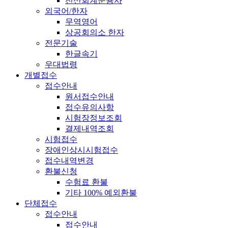
전산회계운용사
외국어/한자
무역영어
상공회의소 한자
전문기술
한글속기
우대법령
개별접수
접수안내
원서접수안내
접수유의사항
시험장정보조회
결제내역조회
시험접수
장애인상시시험접수
접수내역변경
환불신청
수험료 환불
기타 100% 예외환불
단체접수
접수안내
접수안내