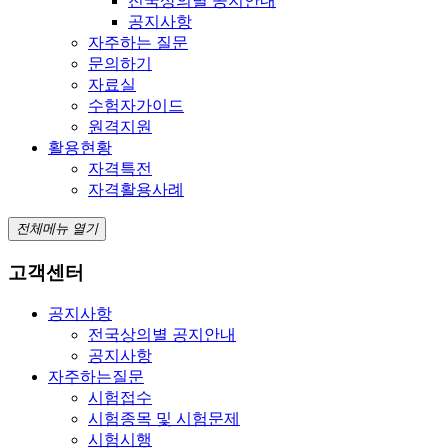
전국상의별 공지안내
공지사항
자주하는 질문
문의하기
자료실
수험자가이드
원격지원
활용현황
자격특전
자격활용사례
전체메뉴 열기
고객센터
공지사항
전국상의별 공지안내
공지사항
자주하는질문
시험접수
시험종목 및 시험문제
시험시행