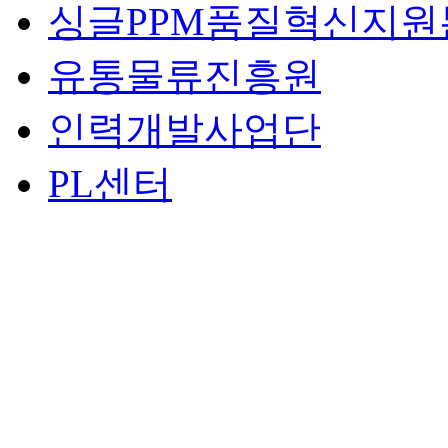
싱글PPM품질혁신지원
유통물류진흥원
인력개발사업단
PL센터