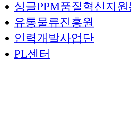
싱글PPM품질혁신지원
유통물류진흥원
인력개발사업단
PL센터