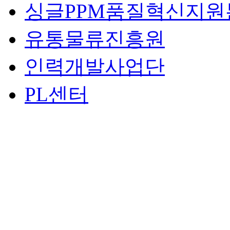
싱글PPM품질혁신지원
유통물류진흥원
인력개발사업단
PL센터